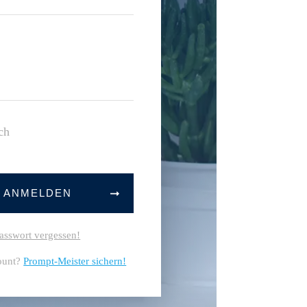
ch
T ANMELDEN
asswort vergessen!
ount?
Prompt-Meister sichern!