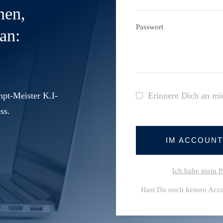
nen,
Passwort
an:
pt-Meister K.I-
Erinnere Dich an mi
ss.
IM ACCOUN
Ich habe mein P
Hast Du noch keinen Acc