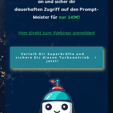
an und
sicher dir
dauerhaften Zugriff auf den Prompt-
Meister für
nur 149€!
Hier direkt zum Webinar anmelden!
Verleih Dir Superkräfte und
sichere Dir diesen Turboantrieb
jetzt!