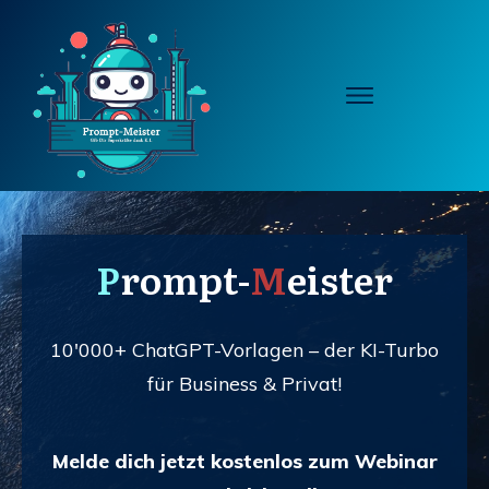
P
r
om
pt-
M
eister
10'000+ ChatGPT-Vorlagen – der KI-Turbo
für Business & Privat!
Melde dich jetzt kostenlos zum Webinar