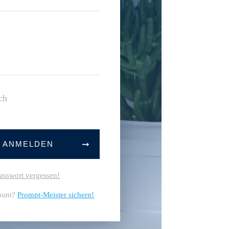
ch
T ANMELDEN
asswort vergessen!
ount?
Prompt-Meister sichern!