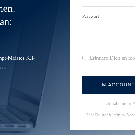
nen,
Passwort
an:
pt-Meister K.I-
Erinnere Dich an mi
ss.
IM ACCOUN
Ich habe mein P
Hast Du noch keinen Acc