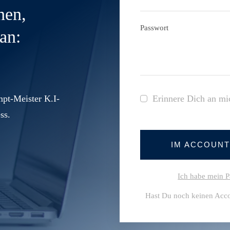
nen,
Passwort
an:
pt-Meister K.I-
Erinnere Dich an mi
ss.
IM ACCOUN
Ich habe mein P
Hast Du noch keinen Acc