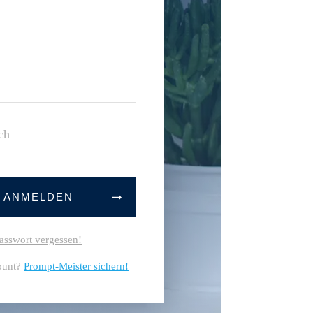
ch
T ANMELDEN
asswort vergessen!
ount?
Prompt-Meister sichern!