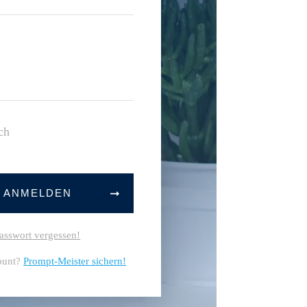
ch
T ANMELDEN
asswort vergessen!
ount?
Prompt-Meister sichern!