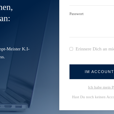
nen,
Passwort
an:
pt-Meister K.I-
Erinnere Dich an mi
ss.
IM ACCOUN
Ich habe mein P
Hast Du noch keinen Acc