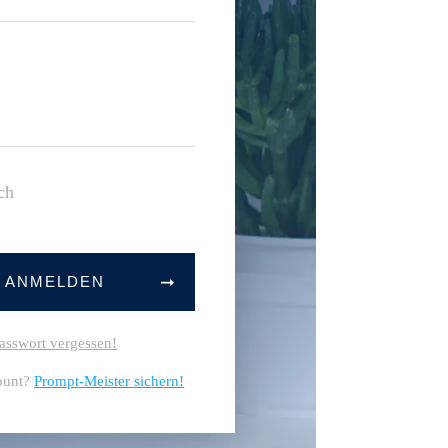
ch
T ANMELDEN
asswort vergessen!
ount?
Prompt-Meister sichern!