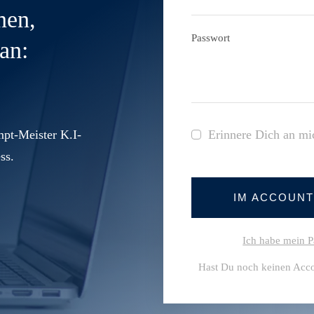
nen,
Passwort
an:
pt-Meister K.I-
Erinnere Dich an mi
ss.
IM ACCOUN
Ich habe mein P
Hast Du noch keinen Acc