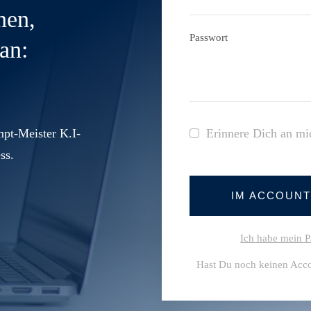
nen,
Passwort
an:
pt-Meister K.I-
Erinnere Dich an mi
ss.
IM ACCOUN
Ich habe mein P
Hast Du noch keinen Acc