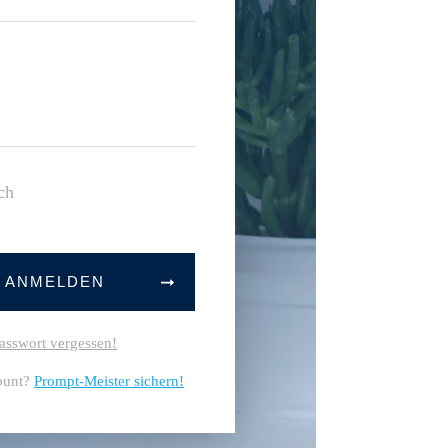
ch
T ANMELDEN
asswort vergessen!
ount?
Prompt-Meister sichern!