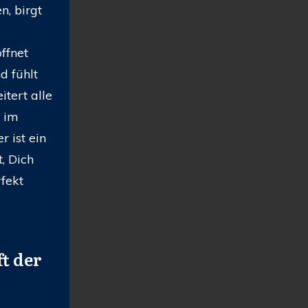
n, birgt
ffnet
d fühlt
itert alle
r im
 ist ein
t, Dich
fekt
t der