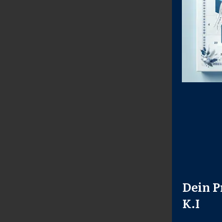
Dein P
K.I