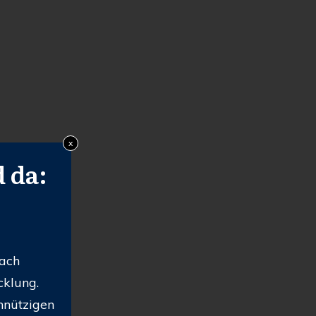
x
 da:
nach
cklung.
nnützigen